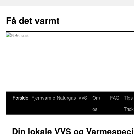
Hop
til
Få det varmt
indhold
Forside
Fjernvarme
Naturgas
VVS
Om
FAQ
Tips
os
Tric
Din lokale VVS og Varmespecia